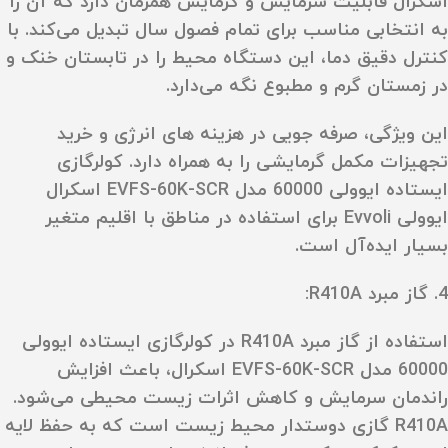
اسکرال قابلیت سرمایش و گرمایش همزمان دارد که آن را
به انتخابی مناسب برای تمام فصول سال تبدیل می‌کند. با
کنترل دقیق دما، این دستگاه محیط را در تابستان خنک و
در زمستان گرم و مطبوع نگه می‌دارد.
این ویژگی، صرفه‌ جویی در هزینه‌ های انرژی و خرید
تجهیزات مکمل گرمایشی را به همراه دارد. کولرگازی
ایستاده ایوولی 60000 مدل EVFS-60K-SCR اسکرال
ایوولی Evvoli برای استفاده در مناطق با اقلیم متغیر
بسیار ایده‌آل است.
4. گاز مبرد R410A:
استفاده از گاز مبرد R410A در کولرگازی ایستاده ایوولی
60000 مدل EVFS-60K-SCR اسکرال، باعث افزایش
راندمان سرمایش و کاهش اثرات زیست‌ محیطی می‌شود.
R410A گازی دوستدار محیط زیست است که به حفظ لایه