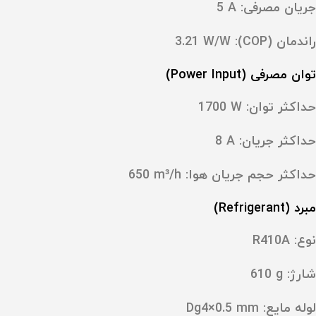
جریان مصرفی: ‎5 A
راندمان (COP): ‎3.21 W/W
توان مصرفی (Power Input)
حداکثر توان: ‎1700 W
حداکثر جریان: ‎8 A
حداکثر حجم جریان هوا: ‎650 m³/h
مبرد (Refrigerant)
نوع:
R410A
شارژ: ‎610 g
لوله مایع: ‎Dg4×0.5 mm