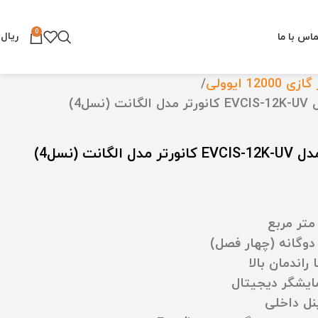
0
ریال
۰
اس با ما
ی 12000 ایوولی
وگانه (چهار فصل)
راندمان بالا
مایشگر دیجیتال
نل داخلی