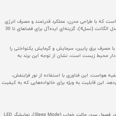
رگازی ایوولی 12000 مدل EVCIS-12K-UV کانورتر مدل الگانت (نسل4) یکی از پرفروش‌ ترین محصولات برند Evvoli است که با طراحی مدرن، عملکرد قدرتمند و مصرف انرژی
بهینه، توجه بسیاری از کاربران را به خود جلب کرده است. این کولرگازی ایوولی 12000 مدل EVCIS-12K-UV کانورتر مدل الگانت (نسل4)، گزینه‌ای ایده‌آل برای فضاهای تا 30
 به کمپرسور اینورتر قدرتمند است که با مصرف برق پایین، سرمایش و گرمایش یکنواختی را
ینه‌ های انرژی در طول سال می‌شود. همچنین برخورداری از گاز مبرد R410A که دوست‌دار محیط زیست است، نشان از توجه این برند به
لرگازی ایوولی 12000 مدل EVCIS-12K-UV کانورتر مدل الگانت (نسل4)، فناوری UV-C برای تصفیه هواست. این فناوری با استفاده از نور فرابنفش،
دهد. این قابلیت به‌ ویژه برای خانواده‌هایی که به کیفیت
از دیگر مزایای کولرگازی ایوولی 12000 مدل EVCIS-12K-UV کانورتر مدل الگانت (نسل4) می‌توان به قابلیت گرمایش در فصول سرد، حالت خواب (Sleep Mode)، نمایشگر LED