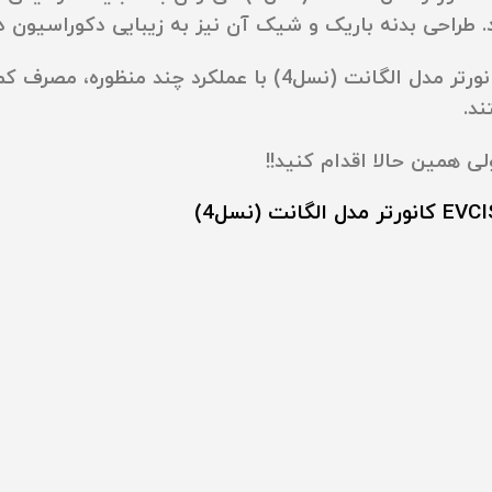
. طراحی بدنه باریک و شیک آن نیز به زیبایی دکوراسیون دا
در مجموع، کولرگازی ایوولی 12000 مدل EVCIS-12K-UV کانورتر م
د.
ی همین حالا اقدام کنید!!