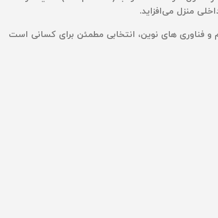
خلی منزل می‌افزاید.
دل الگانت (نسل4) با عملکرد چند منظوره، مصرف کم و فناوری‌ های نوین، انتخابی مطمئن برای کسانی است