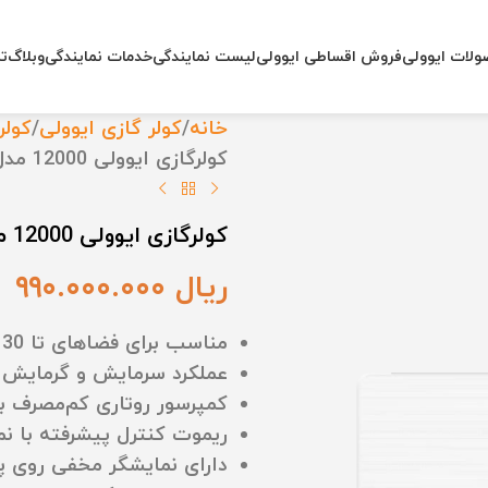
لات ایوولی
فروش اقساطی ایوولی
لیست نمایندگی
خدمات نمایندگی
وبلاگ
تم
خانه
کولر گازی ایوولی
کولر گاز
کولرگازی ایوولی 12000 مدل EVCIS-12K-UV کانورتر مدل الگانت (نسل4)
کولرگازی ایوولی 12000 مدل EVCIS-12K-UV کانورتر مدل الگانت (نسل4)
ریال
۹۹۰.۰۰۰.۰۰۰
مناسب برای فضاهای تا 30 متر مربع
عملکرد سرمایش و گرمایش د
کمپرسور روتاری کم‌مصرف با 
ریموت کنترل پیشرفته با ن
دارای نمایشگر مخفی روی پ