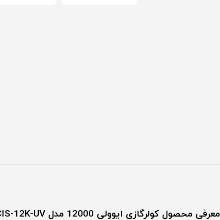
معرفی محصول کولرگازی ایوولی 12000 مدل EVCIS-12K-UV کانورتر مدل الگانت (نسل4)