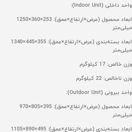
واحد داخلی (Indoor Unit):
ابعاد محصول (عرض×ارتفاع×عمق): ‎1250×360×253
میلی‌متر
ابعاد بسته‌بندی (عرض×ارتفاع×عمق): ‎1340×445×355
میلی‌متر
وزن خالص: ‎17 کیلوگرم
وزن ناخالص: ‎22 کیلوگرم
واحد بیرونی (Outdoor Unit):
ابعاد محصول (عرض×ارتفاع×عمق): ‎970×805×395
میلی‌متر
ابعاد بسته‌بندی (عرض×ارتفاع×عمق): ‎1105×890×495