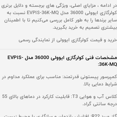
در ادامه ، مزایای اصلی، ویژگی های برجسته و دلایل برتری
کولرگازی ایوولی 36000 مدل EVPIS-36K-MQ نسبت به
سایر برندها را به‌ طور کامل بررسی می‌کنیم تا با اطمینان
بیشتری تصمیم به خرید بگیرید.
خرید و
قیمت کولرگازی ایوولی از نمایندگی رسمی
مشخصات فنی کولرگازی ایوولی 36000 مدل EVPIS-
36K-MQ:
کمپرسور پیستونی قدرتمند
:
مناسب برای عملکرد مداوم در
شرایط دمایی بالا.
کلاس آب و هوایی T3
:
قابلیت کارکرد در دماهای بالای
55
درجه سانتی‌ گراد
.
گاز مبرد R22
:
افزایش راندمان و سازگاری با محیط زیست.