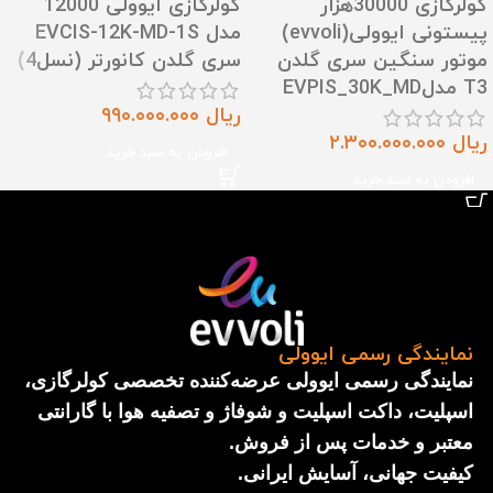
کولرگازی 30000هزار
کولرگازی ایوولی 12000
پیستونی ایوولی(evvoli)
مدل EVCIS-12K-MD-1S
موتور سنگین سری گلدن
سری گلدن کانورتر (نسل4)
T3 مدلEVPIS_30K_MD
ریال
۹۹۰.۰۰۰.۰۰۰
ریال
۲.۳۰۰.۰۰۰.۰۰۰
افزودن به سبد خرید
افزودن به سبد خرید
نمایندگی رسمی ایوولی
نمایندگی رسمی ایوولی عرضه‌کننده تخصصی کولرگازی،
اسپلیت، داکت اسپلیت و شوفاژ و تصفیه هوا با گارانتی
معتبر و خدمات پس از فروش.
کیفیت جهانی، آسایش ایرانی.