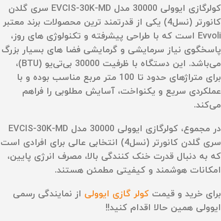
کولرگازی ایوولی 30000 مدل EVCIS-30K-MD سری گلدن
کانورتر (نسل4) یکی از قدرتمند ترین محصولات برند معتبر
Evvoli است که با طراحی پیشرفته و تکنولوژی‌ های روز،
پاسخگوی نیاز سرمایشی و گرمایشی فضا های بسیار بزرگ
می‌باشد. این دستگاه با ظرفیت 30000 بی‌تی‌یو (BTU)،
برای متراژهای حدود تا 100 متر مربع مناسب بوده و با
عملکردی سریع و یکنواخت، آسایش مطلوبی را فراهم
می‌کند.
در مجموع، کولرگازی ایوولی 30000 مدل EVCIS-30K-MD
سری گلدن کانورتر (نسل4) انتخابی عالی برای افرادی است
که به دنبال قدرت خنک‌ کنندگی بالا، مصرف انرژی پایین،
امکانات هوشمند و کیفیتی مطمئن هستند.
برای خرید و قیمت
کولر گازی ایوولی
از نمایندگی رسمی
ایوولی همین حالا اقدام کنید!!