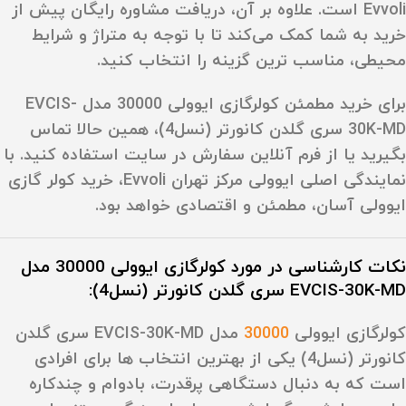
Evvoli است. علاوه بر آن، دریافت مشاوره رایگان پیش از
خرید به شما کمک می‌کند تا با توجه به متراژ و شرایط
محیطی، مناسب‌ ترین گزینه را انتخاب کنید.
برای خرید مطمئن کولرگازی ایوولی 30000 مدل EVCIS-
30K-MD سری گلدن کانورتر (نسل4)، همین حالا تماس
بگیرید یا از فرم آنلاین سفارش در سایت استفاده کنید. با
نمایندگی اصلی ایوولی مرکز تهران Evvoli، خرید کولر گازی
ایوولی آسان، مطمئن و اقتصادی خواهد بود.
نکات کارشناسی در مورد کولرگازی ایوولی 30000 مدل
EVCIS-30K-MD سری گلدن کانورتر (نسل4):
کولرگازی ایوولی
30000
مدل EVCIS-30K-MD سری گلدن
کانورتر (نسل4) یکی از بهترین انتخاب‌ ها برای افرادی
است که به‌ دنبال دستگاهی پرقدرت، بادوام و چندکاره