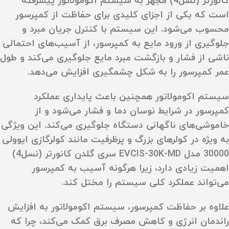
کانورتر (نسل4) مجهز به سیستم اکومولاتور پیشرفته
است که یکی از اجزای کلیدی برای حفاظت از کمپرسور
محسوب می‌شود. این سیستم با کنترل جریان مبرد و
جلوگیری از ورود مایع به کمپرسور، از آسیب‌های احتمالی
ناشی از فشار و بازگشت مبرد مایع جلوگیری می‌کند و طول
عمر کمپرسور را به شکل چشمگیری افزایش می‌دهد.
سیستم اکومولاتور همچنین باعث پایداری عملکرد
کمپرسور در شرایط نوسان دما و فشار می‌شود و از
خاموشی‌های ناگهانی دستگاه جلوگیری می‌کند. این ویژگی
به ویژه در کولرهای بزرگ و پرظرفیت مانند کولرگازی ایوولی
30000 مدل EVCIS-30K-MD سری گلدن کانورتر (نسل4)
اهمیت زیادی دارد، زیرا هرگونه آسیب به کمپرسور
می‌تواند عملکرد کلی سیستم را مختل کند.
علاوه بر حفاظت کمپرسور، سیستم اکومولاتور به افزایش
راندمان انرژی و کاهش مصرف برق کمک می‌کند، چرا که