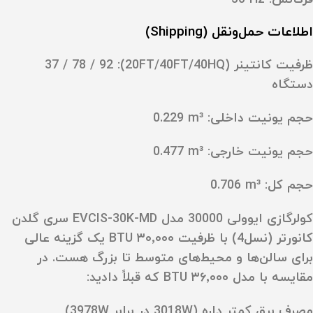
اطلاعات حمل‌ونقل (Shipping)
ظرفیت کانتینر (20FT/40FT/40HQ): ‎37 / 78 / 92
دستگاه
حجم یونیت داخلی: ‎0.229 m³
حجم یونیت خارجی: ‎0.477 m³
حجم کل: ‎0.706 m³
کولرگازی ایوولی 30000 مدل EVCIS-30K-MD سری گلدن
کانورتر (نسل4) با ظرفیت
۳۰٬۰۰۰ BTU
یک گزینه عالی
برای سالن‌ها و محیط‌های متوسط تا بزرگ هست. در
مقایسه با مدل
۳۶٬۰۰۰ BTU
که قبلاً دادید:
مصرف برق کمتر
داره (3018W در برابر 3978W)