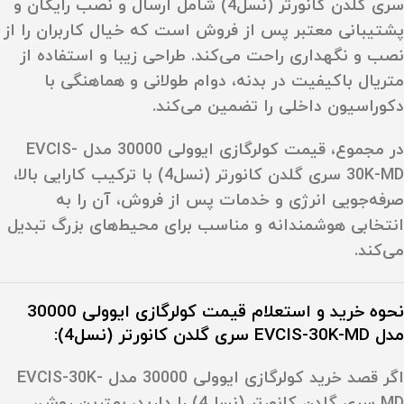
سری گلدن کانورتر (نسل4) شامل ارسال و نصب رایگان و
پشتیبانی معتبر پس از فروش است که خیال کاربران را از
نصب و نگهداری راحت می‌کند. طراحی زیبا و استفاده از
متریال باکیفیت در بدنه، دوام طولانی و هماهنگی با
دکوراسیون داخلی را تضمین می‌کند.
در مجموع، قیمت کولرگازی ایوولی 30000 مدل EVCIS-
30K-MD سری گلدن کانورتر (نسل4) با ترکیب کارایی بالا،
صرفه‌جویی انرژی و خدمات پس از فروش، آن را به
انتخابی هوشمندانه و مناسب برای محیط‌های بزرگ تبدیل
می‌کند.
نحوه خرید و استعلام قیمت کولرگازی ایوولی 30000
مدل EVCIS-30K-MD سری گلدن کانورتر (نسل4):
اگر قصد خرید کولرگازی ایوولی 30000 مدل EVCIS-30K-
MD سری گلدن کانورتر (نسل4) را دارید، بهترین روش،