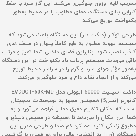
تخریب لایه اوزون جلوگیری می‌کند. این گاز مبرد با حفظ
کارایی بالای دستگاه، دمای مطلوب را در محیط به‌طور
یکنواخت توزیع می‌کند.
طراحی توکار (داکت‌ دار) این دستگاه باعث می‌شود که
سیستم تهویه مطبوع به‌ طور کاملاً پنهان در سقف‌ های
کاذب نصب شود، بنابراین فضای داخلی شما تمیز و مرتب
باقی می‌ماند. سیستم پرتاب باد یکنواخت در این دستگاه
به‌طور مؤثر هوای سرد و گرم را در سراسر محیط توزیع
می‌کند و از ایجاد نقاط داغ و سرد جلوگیری می‌کند.
داکت اسپلیت 60000 ایوولی مدل EVDUCT-60K-MD
کانورتر (نسل5) همچنین مجهز به ترموستات دیجیتال
است که امکان تنظیم دقیق دما را فراهم می‌آورد و به
شما این امکان را می‌دهد تا همیشه در محیطی دلپذیر و
مطبوع زندگی کنید. عملکرد کم‌ صدا و طراحی مدرن این
دستگاه، آن را به انتخابی عالی برای هر فضای بزرگ تبدیل