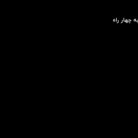
 چهار راه
طراحی و سئو:
سئو کارما